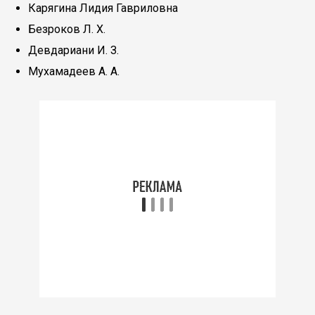
Карягина Лидия Гавриловна
Безроков Л. Х.
Девдариани И. З.
Мухамадеев А. А.