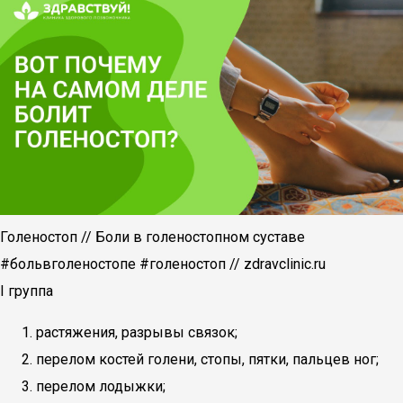
Голеностоп // Боли в голеностопном суставе
#больвголеностопе #голеностоп // zdravclinic.ru
I группа
растяжения, разрывы связок;
перелом костей голени, стопы, пятки, пальцев ног;
перелом лодыжки;