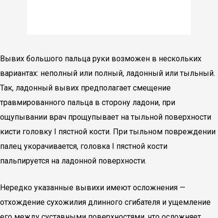
Вывих большого пальца руки возможен в нескольких
вариантах: неполный или полный, ладонный или тыльный.
Так, ладонный вывих предполагает смещение
травмированного пальца в сторону ладони, при
ощупывании врач прощупывает на тыльной поверхности
кисти головку I пястной кости. При тыльном повреждении
палец укорачивается, головка I пястной кости
пальпируется на ладонной поверхности.
Нередко указанные вывихи имеют осложнения —
отхождение сухожилия длинного сгибателя и ущемление
его между суставными поверхностями, что осложняет