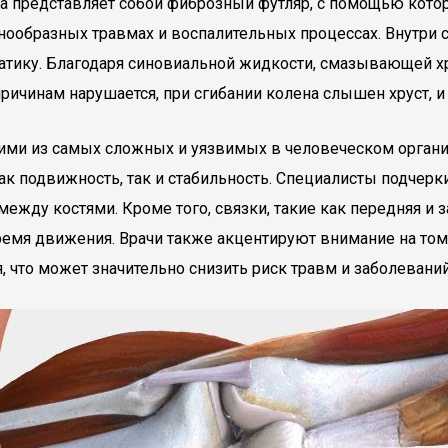
на представляет собой фиброзный футляр, с помощью кото
нообразных травмах и воспалительных процессах. Внутри 
тику. Благодаря синовиальной жидкости, смазывающей хр
ичинам нарушается, при сгибании колена слышен хруст, 
ими из самых сложных и уязвимых в человеческом организ
как подвижность, так и стабильность. Специалисты подчер
жду костями. Кроме того, связки, такие как передняя и 
мя движения. Врачи также акцентируют внимание на том, 
 что может значительно снизить риск травм и заболеваний,