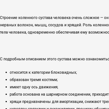
Строение коленного сустава человека очень сложное — он
нервных волокон, мышц, сосудов и хрящей. Роль коленног
тела человека, одновременно обеспечивая ему возможност
С подробным описанием этого сустава можно ознакомитьс
относится к категории блоковидных;
образован тремя костями;
имеет одну ось движения;
работа основана на шарнирном соединении, приходит
хрящи предназначены для амортизации, снижают трен
укреплен связками и сухожилиями, пронизан обширн