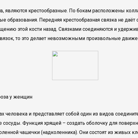
 являются крестообразные. По бокам расположены коллат
е образования. Передняя крестообразная связка не даёт 
ещению этой кости назад. Связками соединяются и удержив
вязок, то это делает невозможными произвольные движени
роза у женщин
нах человека и представляет собой один из видов соедин
сосуды. Функция хрящей – создать оболочку для поверхнос
оленной чашечки (надколенника). Они состоят из живых кл