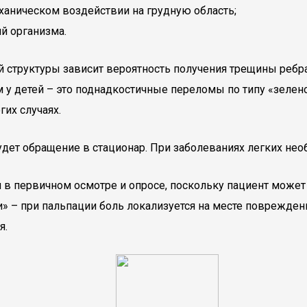
еханическом воздействии на грудную область;
й организма.
 структуры зависит вероятность получения трещины ребра.
вм у детей – это поднадкостичные переломы по типу «зел
их случаях.
дет обращение в стационар. При заболеваниях легких необ
 в первичном осмотре и опросе, поскольку пациент может
ии» – при пальпации боль локализуется на месте поврежд
я.