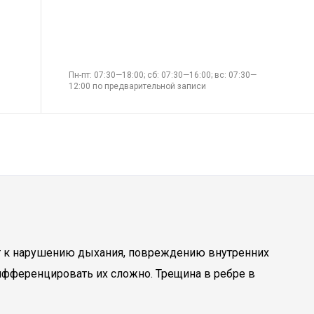
Пн-пт: 07:30—18:00; сб: 07:30—16:00; вс: 07:30—
12:00 по предварительной записи
т к нарушению дыхания, повреждению внутренних
ифференцировать их сложно. Трещина в ребре в