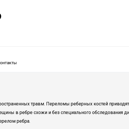
р
онтакты
пространенных травм. Переломы реберных костей приводя
ещины в ребре схожи и без специального обследования д
ерелом ребра.