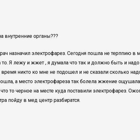
на внутренние органы???
Врач назначил электрофарез. Сегодня пошла не терппию в 
то. Я лежу и жжет , я думала что так и должно быть и надо 
о время никто ко мне не подошел и не сказали сколько над
 пошла, а место электрофареза так болела жжение ощушала,
что то черное на месте куда поставили электрофарез. Ожо
тра пойду в мед центр разбиратся.