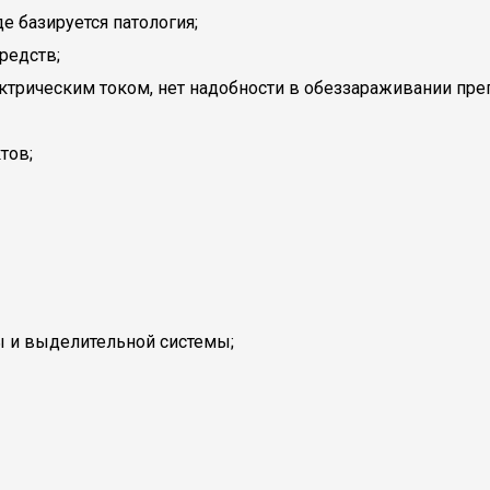
е базируется патология;
редств;
трическим током, нет надобности в обеззараживании препа
тов;
ы и выделительной системы;