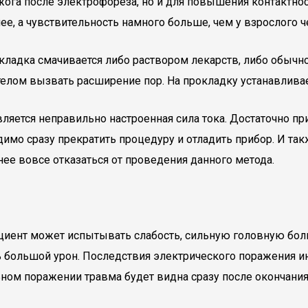
жога после электрофореза, но и для повышения контактно
ее, а чувствительность намного больше, чем у взрослого ч
кладка смачивается либо раствором лекарств, либо обыч
телом вызвать расширение пор. На прокладку устанавливае
ляется неправильно настроенная сила тока. Достаточно п
мо сразу прекратить процедуру и отладить прибор. И такж
ее вовсе отказаться от проведения данного метода.
пациент может испытывать слабость, сильную головную бол
 большой урон. Последствия электрического поражения ино
ьном поражении травма будет видна сразу после окончани