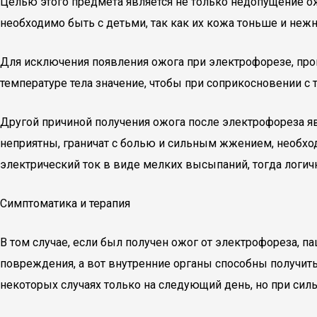
Целью этого предмета является не только недопущение о
необходимо быть с детьми, так как их кожа тоньше и нежн
Для исключения появления ожога при электрофорезе, про
температуре тела значение, чтобы при соприкосновении с 
Другой причиной получения ожога после электрофореза яв
неприятны, граничат с болью и сильным жжением, необходи
электрический ток в виде мелких высыпаний, тогда логичн
Симптоматика и терапия
В том случае, если был получен ожог от электрофореза, 
повреждения, а вот внутренние органы способны получить
некоторых случаях только на следующий день, но при сил