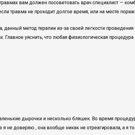
травмах вам должен посоветовать врач специалист — комб
 если травма не проходит долгое время, или на месте пора
а, данный метод терапии из-за своей легкости проведения
ах. Главное уяснить, что любая физиологическая процедур
ленькие дырочки и несколько бляшек. Во время процедуры
е я не доверяю , она вообще никак не отреагировала, а я т