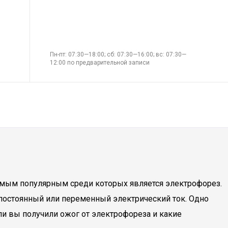
Пн-пт: 07:30—18:00; сб: 07:30—16:00; вс: 07:30—
12:00 по предварительной записи
амым популярным среди которых является электрофорез.
постоянный или переменный электрический ток. Одно
ли вы получили ожог от электрофореза и какие