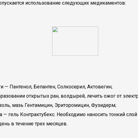
допускается использование следующих медикаментов:
и — Пантенол, Бепантен, Солкосерил, Актовегин;
бразовании открытых ран, волдырей, лечить ожог от элек
золь, мазь Гентамицин, Эриторомицин, Фузидерм;
 — гель Контрактубекс. Необходимо наносить тонкий слой 
ень в течение трех месяцев.