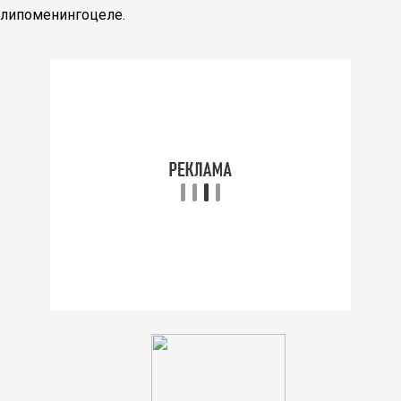
липоменингоцеле.