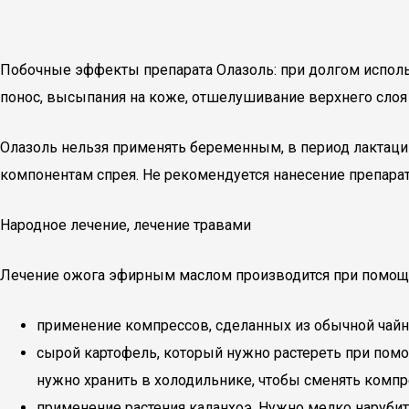
Побочные эффекты препарата Олазоль: при долгом использ
понос, высыпания на коже, отшелушивание верхнего слоя к
Олазоль нельзя применять беременным, в период лактации
компонентам спрея. Не рекомендуется нанесение препарат
Народное лечение, лечение травами
Лечение ожога эфирным маслом производится при помощи 
применение компрессов, сделанных из обычной чайно
сырой картофель, который нужно растереть при пом
нужно хранить в холодильнике, чтобы сменять компр
применение растения каланхоэ. Нужно мелко нарубит