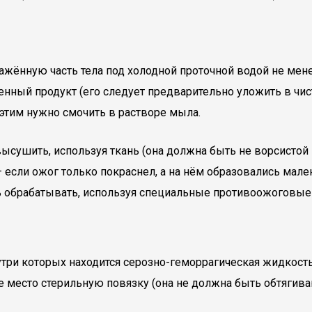
ённую часть тела под холодной проточной водой не мене
ный продукт (его следует предварительно уложить в чист
этим нужно смочить в растворе мыла.
ушить, используя ткань (она должна быть не ворсистой —
если ожог только покраснел, а на нём образовались мале
ь обрабатывать, используя специальные противоожоговые
утри которых находится серозно-геморрагическая жидкост
место стерильную повязку (она не должна быть обтягиваю