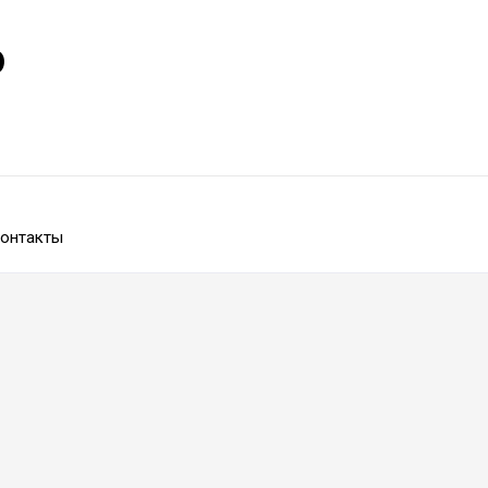
р
онтакты