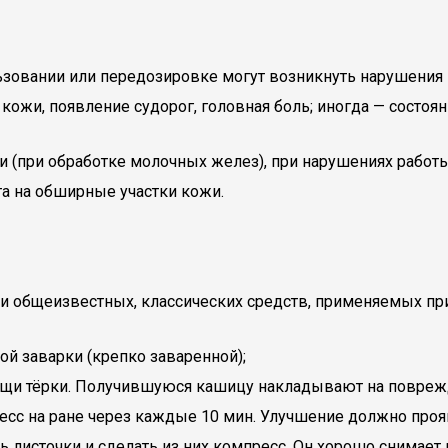
овании или передозировке могут возникнуть нарушения в 
ожи, появление судорог, головная боль; иногда — состоян
 (при обработке молочных желез), при нарушениях работы
а на обширные участки кожи.
общеизвестных, классических средств, применяемых при 
й заварки (крепко заваренной);
ощи тёрки. Получившуюся кашицу накладывают на поврежде
есс на ране через каждые 10 мин. Улучшение должно проя
ь листочки и сделать из них компресс. Он хорошо снимае