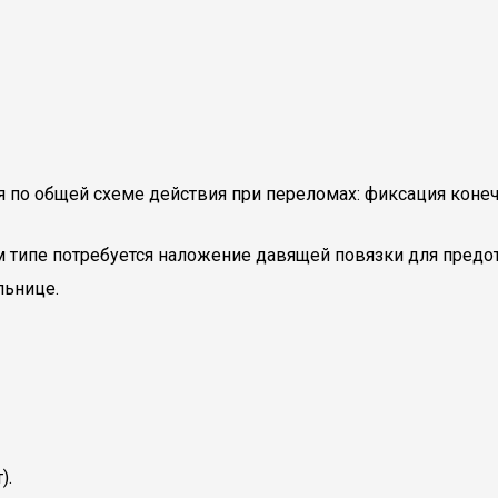
по общей схеме действия при переломах: фиксация конечно
м типе потребуется наложение давящей повязки для пред
льнице.
).