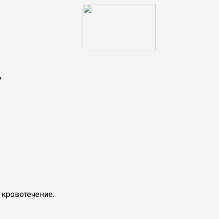
ь
 кровотечение.