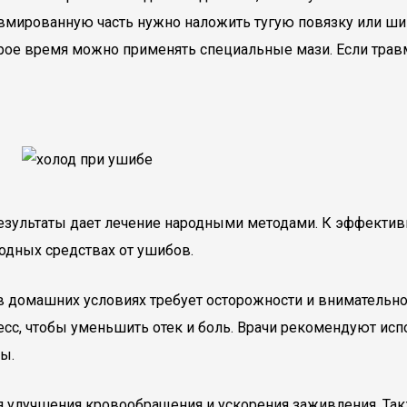
травмированную часть нужно наложить тугую повязку или ши
орое время можно применять специальные мази. Если тра
зультаты дает лечение народными методами. К эффективн
одных средствах от ушибов.
в домашних условиях требует осторожности и внимательн
с, чтобы уменьшить отек и боль. Врачи рекомендуют испол
ы.
 улучшения кровообращения и ускорения заживления. Так