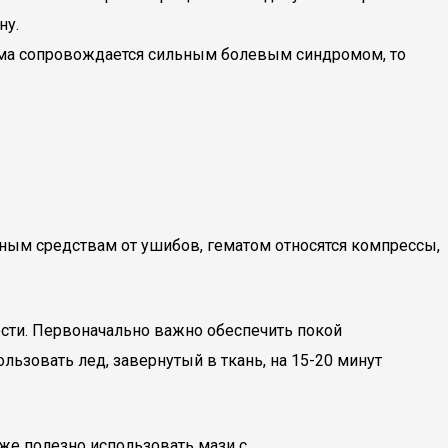
ну.
вма сопровождается сильным болевым синдромом, то
ым средствам от ушибов, гематом относятся компрессы,
ости. Первоначально важно обеспечить покой
ьзовать лед, завернутый в ткань, на 15-20 минут
же полезно использовать мази с