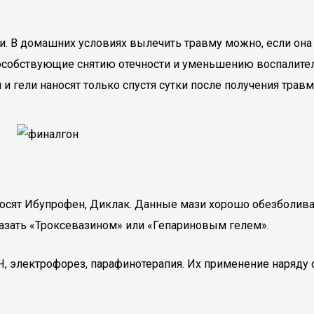
сти. В домашних условиях вылечить травму можно, если он
пособствующие снятию отечности и уменьшению воспалите
 и гели наносят только спустя сутки после получения тра
осят Ибупрофен, Диклак. Данные мази хорошо обезболиваю
мазать «Троксевазином» или «Гепариновым гелем».
, электрофорез, парафинотерапия. Их применение наряду