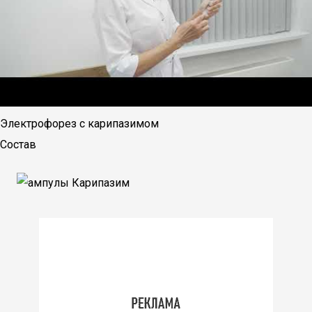
Электрофорез c карипазимом
Состав