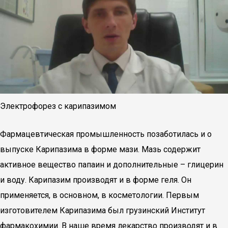
Электрофорез с карипазимом
Фармацевтическая промышленность позаботилась и о
выпуске Карипазима в форме мази. Мазь содержит
активное вещество папаин и дополнительные – глицерин
и воду. Карипазим производят и в форме геля. Он
применяется, в основном, в косметологии. Первым
изготовителем Карипазима был грузинский Институт
фармакохимии. В наше время лекарство производят и в