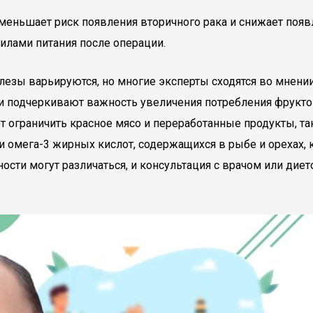
еньшает риск появления вторичного рака и снижает появл
вилами питания после операции.
езы варьируются, но многие эксперты сходятся во мнении
и подчеркивают важность увеличения потребления фруктов
 ограничить красное мясо и переработанные продукты, та
ии омега-3 жирных кислот, содержащихся в рыбе и орехах
ости могут различаться, и консультация с врачом или ди