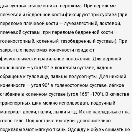
два сустава: выше и ниже перелома. При переломе
плечевой и бедренной кости фиксируют три сустава (при
переломе плечевой кости — лучезапястный, локтевой,
плечевой суставы; при переломе бедренной кости —
голеностопный, коленный, тазобедренный суставы). При
закрытых переломах конечности придают
физиологически правильное положение. Для верхней
конечности — угол 90° в локтевом суставе, ладонь
обращена к туловищу, пальцы полусогнуты. Для нижней
конечности — угол 90° в голеностопном суставе, лёгкое
сгибание в коленном суставе (угол 165° -170°). В качестве
транспортных шин можно использовать подручный
материал: доски, палки, лыжи и т.д. Их не накладывают на
голое тело. Под костные выступы дополнительно
подкладывают мягкую ткань. Одежду и обувь снимать не