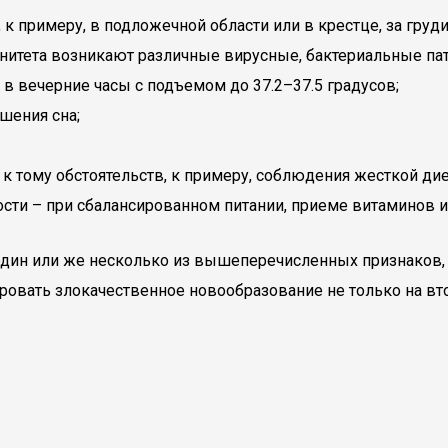
к примеру, в подложечной области или в крестце, за груди
итета возникают различные вирусные, бактериальные пато
в вечерние часы с подъемом до 37.2–37.5 градусов;
шения сна;
 тому обстоятельств, к примеру, соблюдения жесткой ди
ости – при сбалансированном питании, приеме витаминов 
 один или же несколько из вышеперечисленных признаков
вать злокачественное новообразование не только на втор