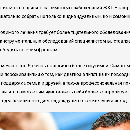
их можно принять за симптомы заболеваний ЖКТ – гастри
ательно собрать не только индивидуальный, но и семейн
одимого лечения требует более тщательного обследования
инструментальных обследований специалистом выставляетс
победить по всем фронтам.
отмечают, что болезнь становится более ощутимой. Симптом
и переживаниями о том, как диагноз влияет на их повсед
на поддержка семьи и друзей, а также профессиональная п
и, что помогает им чувствовать себя более контролирующ
оды лечения, что дает надежду на положительный исход.