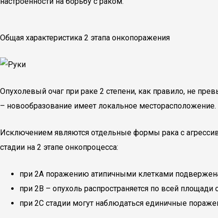
настроенности на борьбу с раком.
Общая характеристика 2 этапа онкопоражения
Опухолевый очаг при раке 2 степени, как правило, не пре
– новообразование имеет локальное месторасположение.
Исключением являются отдельные формы рака с агресси
стадии на 2 этапе онкопроцесса:
при 2А поражению атипичными клетками подвержена 
при 2В – опухоль распространяется по всей площади 
при 2С стадии могут наблюдаться единичные поражен