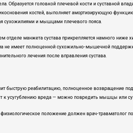
ла. Образуется головкой плечевой кости и суставной впад
прикосновения костей, выполняет амортизирующую функц
ная сухожилиями и мышцами плечевого пояса.
м отделе манжета сустава прикрепляется намного ниже х
ма не имеет полноценной сухожильно-мышечной поддержки.
нительного лечения после вправления сустава.
ит быструю реабилитацию, полноценное возвращение под
дет к усугублению вреда — можно повредить мышцы или с
 физиологическое положение должен врач-травматолог по