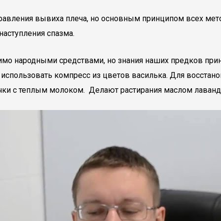
равления вывиха плеча, но основным принципом всех мет
наступления спазма.
имо народными средствами, но знания наших предков прин
о использовать компресс из цветов василька. Для восста
мочки с теплым молоком. Делают растирания маслом лаванд