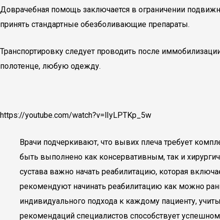
Доврачебная помощь заключается в ограничении подвижн
принять стандартные обезболивающие препараты.
Транспортировку следует проводить после иммобилизации 
полотенце, любую одежду.
https://youtube.com/watch?v=lIyLPTKp_5w
Врачи подчеркивают, что вывих плеча требует комп
быть выполнено как консервативным, так и хирурги
сустава важно начать реабилитацию, которая включ
рекомендуют начинать реабилитацию как можно рань
индивидуального подхода к каждому пациенту, учиты
рекомендаций специалистов способствует успешном