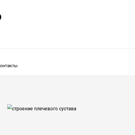
р
онтакты