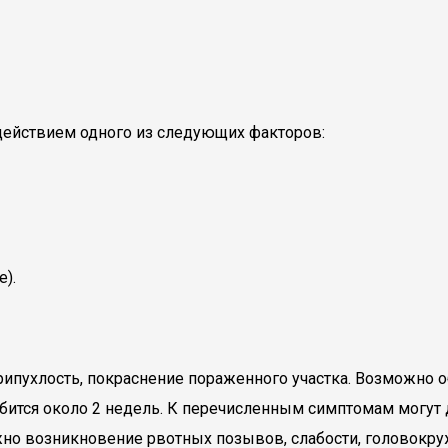
действием одного из следующих факторов:
).
припухлость, покраснение пораженного участка. Возможно
обится около 2 недель. К перечисленным симптомам могут
но возникновение рвотных позывов, слабости, головокру