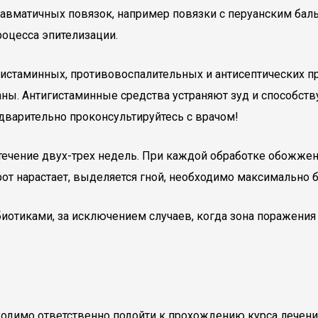
вматичных повязок, например повязки с перуанским баль
роцесса эпителизации.
истаминных, противовоспалительных и антисептических п
ны. Антигистаминные средства устраняют зуд и способст
едварительно проконсультируйтесь с врачом!
ечение двух-трех недель. При каждой обработке обожжен
борот нарастает, выделяется гной, необходимо максимально
биотиками, за исключением случаев, когда зона поражени
ходимо ответственно подойти к прохождению курса лечени