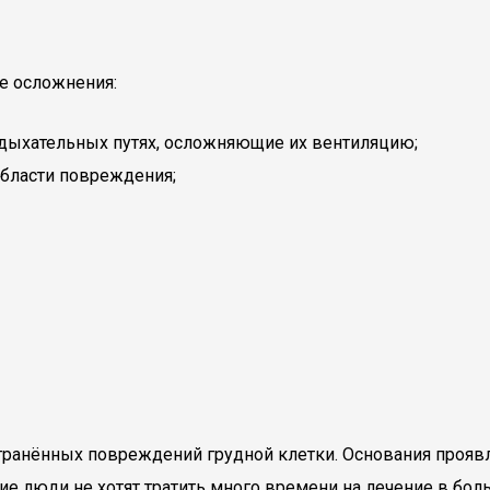
е осложнения:
 дыхательных путях, осложняющие их вентиляцию;
области повреждения;
транённых повреждений грудной клетки. Основания проявл
огие люди не хотят тратить много времени на лечение в бо