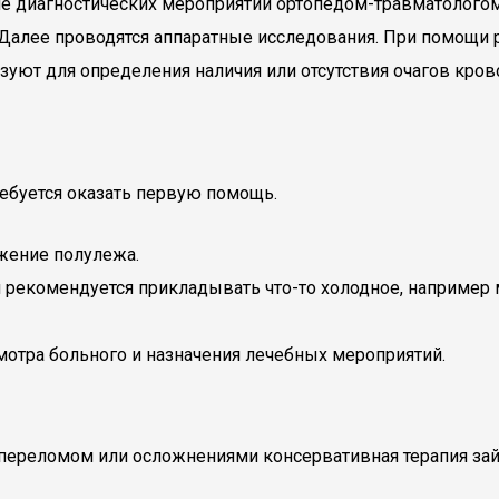
ие диагностических мероприятий ортопедом-травматологом
алее проводятся аппаратные исследования. При помощи ре
уют для определения наличия или отсутствия очагов крово
ебуется оказать первую помощь.
жение полулежа.
я рекомендуется прикладывать что-то холодное, например 
отра больного и назначения лечебных мероприятий.
 переломом или осложнениями консервативная терапия зай