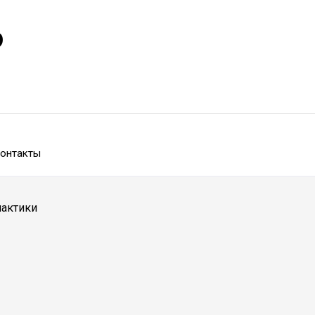
р
онтакты
лактики