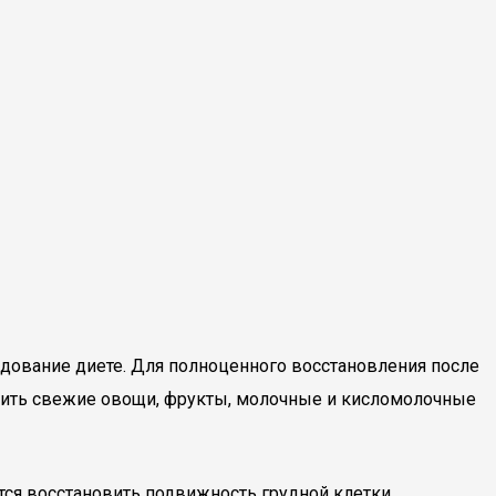
едование диете. Для полноценного восстановления после
одить свежие овощи, фрукты, молочные и кисломолочные
тся восстановить подвижность грудной клетки.