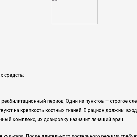
х средств;
я реабилитационный период. Один из пунктов — строгое сл
ствуют на крепкость костных тканей. В рацион должны вх
ный комплекс, их дозировку назначит лечащий врач.
 культура. После длительного постельного режима требуе