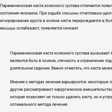
Параменисковая киста коленного сустава отличается поя
состояния человека. При ходьбе слышны отчетливые щелч
игнорировании хруста в колене киста перерождается в бо
мышцы ослабевают, появляется синовит.
Параменисковая киста коленного сустава вызывает 
являются боль в колене, отечность и ограничение п
длительном сидении. Важно отметить, что киста мож
Мнения о методах лечения варьируются: некоторые п
другие рассматривают хирургическое вмешательств
которая позволяет не только удалить кисту, но и уст
оптимального метода лечения.