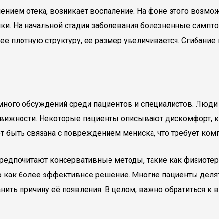
влением отека, возникает воспаление. На фоне этого воз
ки. На начальной стадии заболевания болезненные симпто
лее плотную структуру, ее размер увеличивается. Сгибани
много обсуждений среди пациентов и специалистов. Люди
одвижности. Некоторые пациенты описывают дискомфорт, к
ет быть связана с повреждением мениска, что требует ком
редпочитают консервативные методы, такие как физиотера
о как более эффективное решение. Многие пациенты деля
ранить причину её появления. В целом, важно обратиться к