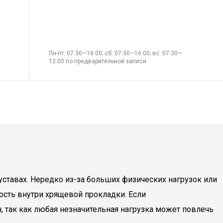
Пн-пт: 07:30—18:00; сб: 07:30—16:00; вс: 07:30—
12:00 по предварительной записи
ставах. Нередко из-за больших физических нагрузок или
ость внутри хрящевой прокладки. Если
, так как любая незначительная нагрузка может повлечь