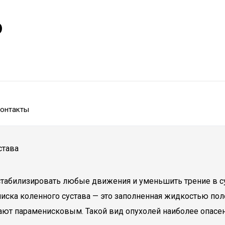
р
онтакты
става
стабилизировать любые движения и уменьшить трение в су
иска коленного сустава — это заполненная жидкостью пол
вают параменисковым. Такой вид опухолей наиболее опасен