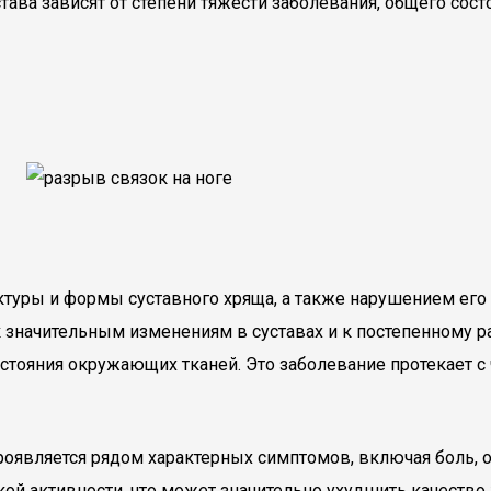
тава зависят от степени тяжести заболевания, общего сос
ктуры и формы суставного хряща, а также нарушением его
к значительным изменениям в суставах и к постепенному 
стояния окружающих тканей. Это заболевание протекает с
проявляется рядом характерных симптомов, включая боль,
ой активности, что может значительно ухудшить качество 