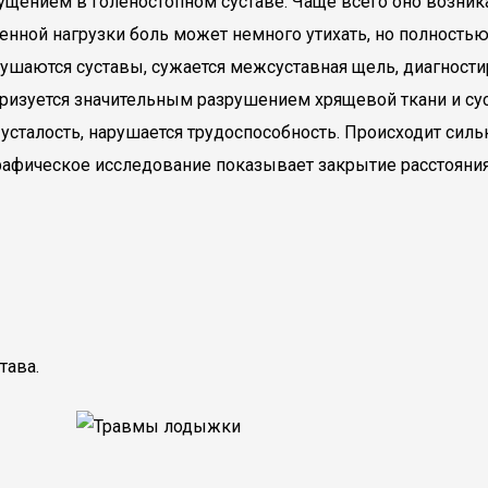
ением в голеностопном суставе. Чаще всего оно возникает
нной нагрузки боль может немного утихать, но полностью н
ушаются суставы, сужается межсуставная щель, диагности
теризуется значительным разрушением хрящевой ткани и с
усталость, нарушается трудоспособность. Происходит силь
рафическое исследование показывает закрытие расстояни
тава.