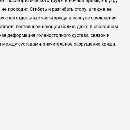
 после физического труда, в ночное время, а к утру
е проходит. Сгибать и разгибать стопу, а также ее
руются отдельные части хряща в капсуле сочленения.
уставов, постоянной ноющей болью даже в спокойном
ная деформация голеностопного сустава, связок и
я между суставами, значительное разрушение хряща.