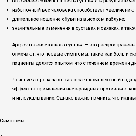
отложение солей кальция в суставах, в результате ч
избыточный вес человека способствует увеличению н
длительное ношение обуви на высоком каблуке;
значительные изменения в суставах и связках, а та
Артроз голеностопного сустава — это распространен
отмечают, что первые симптомы, такие как боль и ск
пациенты делятся опытом, что с течением времени д
Лечение артроза часто включает комплексный подхо
эффект от применения нестероидных противовоспали
и иглоукалывание. Однако важно помнить, что инди
Симптомы