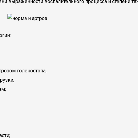
пени выраженности воспалительного процесса и степени тя
огии:
трозом голеностопа;
рузки;
ем;
асти;