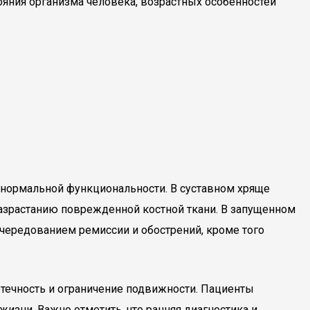
тояния организма человека, возрастных особенностей
 нормальной функциональности. В суставном хряще
разрастанию поврежденной костной ткани. В запущенном
 чередованием ремиссии и обострений, кроме того
 отечность и ограничение подвижности. Пациенты
жизни. Важно отметить, что ранняя диагностика и