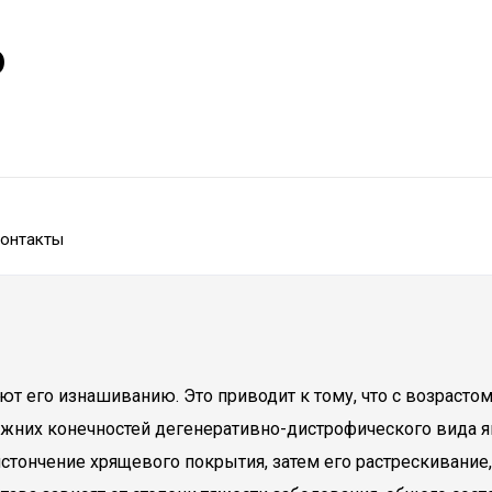
р
онтакты
ют его изнашиванию. Это приводит к тому, что с возраст
их конечностей дегенеративно-дистрофического вида явл
тончение хрящевого покрытия, затем его растрескивание,