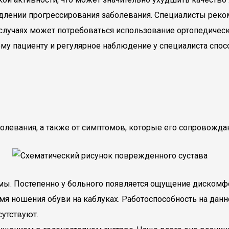
длении прогрессирования заболевания. Специалисты реко
случаях может потребоваться использование ортопедически
ому пациенту и регулярное наблюдение у специалиста сп
левания, а также от симптомов, которые его сопровождают
мы. Постепенно у больного появляется ощущение дискомфо
я ношения обуви на каблуках. Работоспособность на данно
сутствуют.