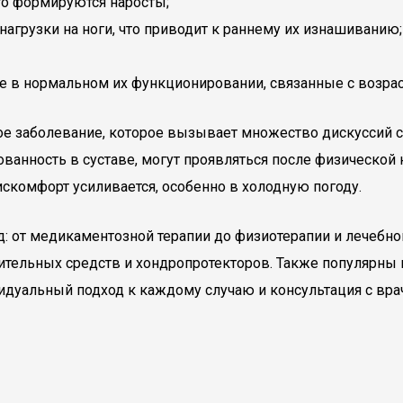
его формируются наросты;
агрузки на ноги, что приводит к раннему их изнашиванию;
кже в нормальном их функционировании, связанные с возр
ное заболевание, которое вызывает множество дискуссий 
ованность в суставе, могут проявляться после физической
искомфорт усиливается, особенно в холодную погоду.
д: от медикаментозной терапии до физиотерапии и лечеб
тельных средств и хондропротекторов. Также популярны 
видуальный подход к каждому случаю и консультация с вр