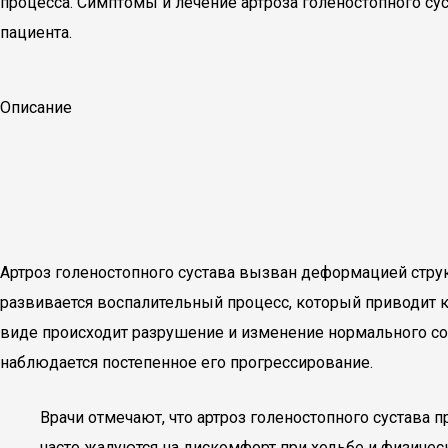
процесса. Симптомы и лечение артроза голеностопного сус
пациента.
Описание
Артроз голеностопного сустава вызван деформацией стру
развивается воспалительный процесс, который приводит 
виде происходит разрушение и изменение нормального со
наблюдается постепенное его прогрессирование.
Врачи отмечают, что артроз голеностопного сустава 
часто жалуются на дискомфорт при ходьбе и физическ