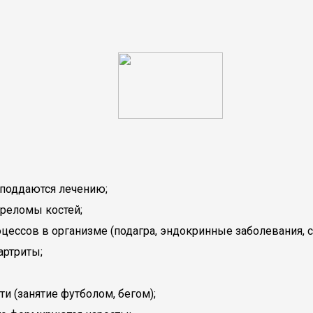
 поддаются лечению;
ереломы костей;
ессов в организме (подагра, эндокринные заболевания, с
артриты;
и (занятие футболом, бегом);