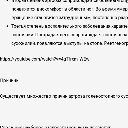
Вторая степень артроза сопровождается болевым ощущ
появляется дискомфорт в области ног. Во время умере
вращение становится затрудненным, постепенно разр
Третья степень воспалительного заболевания харак
состоянии. Пострадавшего сопровождает постоянная 
сухожилий, появляются выступы на стопе. Рентгеног
https://youtube.com/watch?v=4gTfrxm-WEw
Причины
Существует множество причин артроза голеностопного сус
Среди них наиболее распространенными являются: