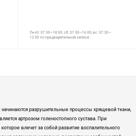
Пн-пт: 07:30—18:00; сб: 07:30—16:00; вс: 07:30—
12:00 по предварительной записи
ом начинаются разрушительные процессы хрящевой ткани,
яется артрозом голеностопного сустава. При
 которое влечет за собой развитие воспалительного