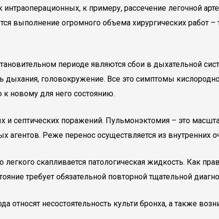
 интраоперационных, к примеру, рассечение легочной арт
тся выполнение огромного объема хирургических работ – т
ановительном периоде являются сбои в дыхательной сист
ь дыхания, головокружение. Все это симптомы кислородно
 к новому для него состоянию.
х и септических поражений. Пульмонэктомия – это масшт
ых агентов. Реже перенос осуществляется из внутренних о
о легкого скапливается патологическая жидкость. Как пра
ояние требует обязательной повторной тщательной диагн
а относят несостоятельность культи бронха, а также воз