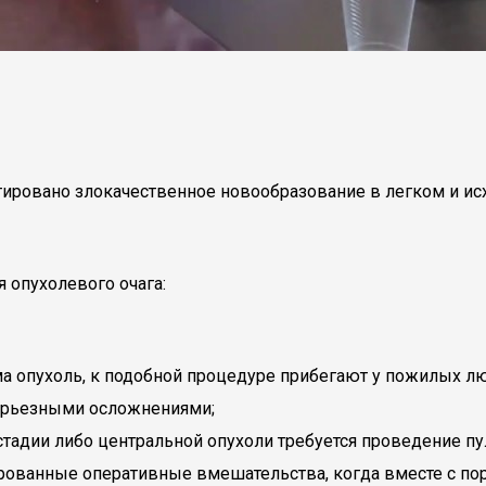
стировано злокачественное новообразование в легком и и
 опухолевого очага:
ма опухоль, к подобной процедуре прибегают у пожилых лю
серьезными осложнениями;
стадии либо центральной опухоли требуется проведение пу
ированные оперативные вмешательства, когда вместе с п