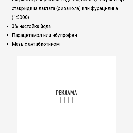
этакридина лактата (риванола) или фурацилина
(1:5000)
3% настойка йода
Парацетамол или ибупрофен
Мазь с антибиотиком