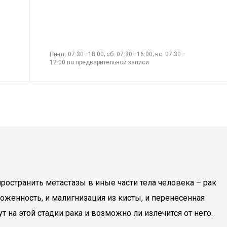
Пн-пт: 07:30—18:00; сб: 07:30—16:00; вс: 07:30—
12:00 по предварительной записи
остранить метастазы в иные части тела человека – рак
оженность, и малигнизация из кисты, и перенесенная
 на этой стадии рака и возможно ли излечится от него.