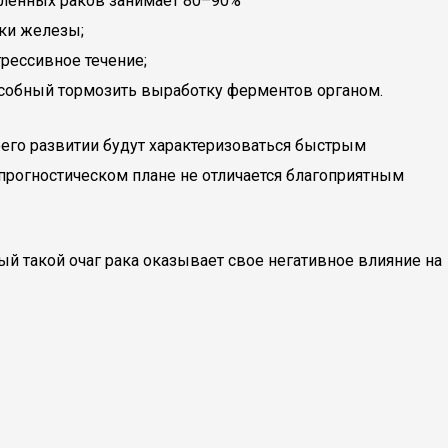
вленных раков занимает 80–90%
ки железы;
грессивное течение;
особный тормозить выработку ферментов органом.
его развитии будут характеризоваться быстрым
прогностическом плане не отличается благоприятным
ый такой очаг рака оказывает свое негативное влияние на