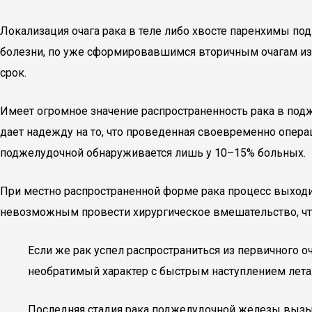
Локализация очага рака в теле либо хвосте паренхимы под
болезни, по уже сформировавшимся вторичным очагам из 
срок.
Имеет огромное значение распространенность рака в подж
дает надежду на то, что проведенная своевременно опера
поджелудочной обнаруживается лишь у 10–15% больных.
При местно распространенной форме рака процесс выходит
невозможным провести хирургическое вмешательство, что
Если же рак успел распространиться из первичного о
необратимый характер с быстрым наступлением лета
Последняя стадия рака поджелудочной железы вызыв