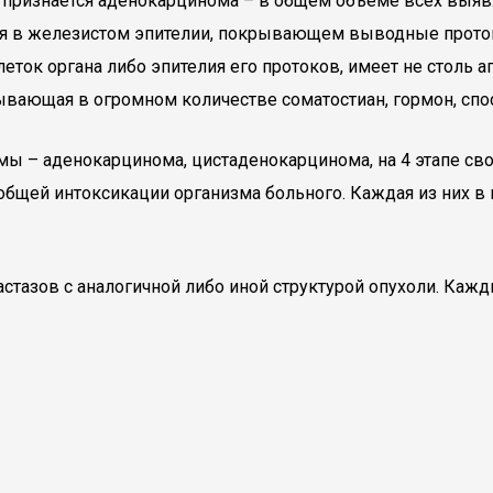
ю признается аденокарцинома – в общем объеме всех выя
ся в железистом эпителии, покрывающем выводные прото
еток органа либо эпителия его протоков, имеет не столь а
ывающая в огромном количестве соматостиан, гормон, сп
ы – аденокарцинома, цистаденокарцинома, на 4 этапе сво
бщей интоксикации организма больного. Каждая из них в 
стазов с аналогичной либо иной структурой опухоли. Кажд