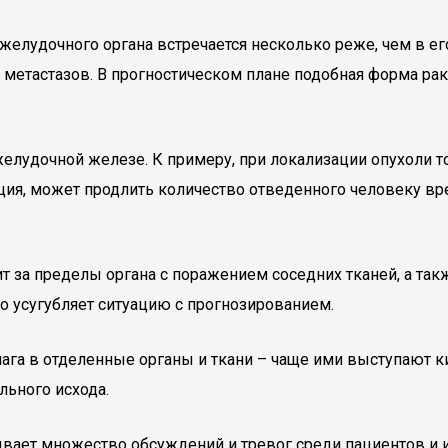
желудочного органа встречается несколько реже, чем в ег
метастазов. В прогностическом плане подобная форма ра
елудочной железе. К примеру, при локализации опухоли то
ция, может продлить количество отведенного человеку вр
 за пределы органа с поражением соседних тканей, а такж
 усугубляет ситуацию с прогнозированием.
чага в отделенные органы и ткани – чаще ими выступают к
льного исхода.
ает множество обсуждений и тревог среди пациентов и и