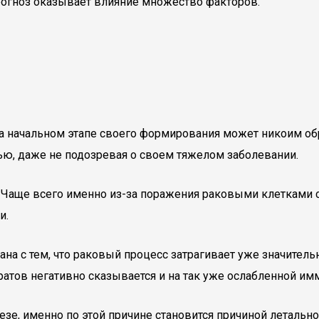
прогноз оказывает влияние множество факторов.
 начальном этапе своего формирования может никоим обра
ью, даже не подозревая о своем тяжелом заболевании.
. Чаще всего именно из-за поражения раковыми клетками с
и.
на с тем, что раковый процесс затрагивает уже значитель
тов негативно сказывается и на так уже ослабленной имм
зе, именно по этой причине становится причиной летально