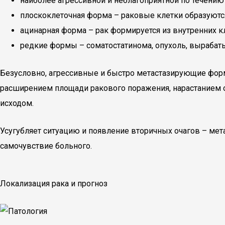
наиболее агрессивной и неблагоприятной по течени
плоскоклеточная форма – раковые клетки образуют
ацинарная форма – рак формируется из внутренних кл
редкие формы – соматостатинома, опухоль, вырабат
Безусловно, агрессивные и быстро метастазирующие форм
расширением площади ракового поражения, нарастанием о
исходом.
Усугубляет ситуацию и появление вторичных очагов – мета
самочувствие больного.
Локализация рака и прогноз