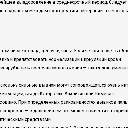
рейшее выздоровление в среднесрочный период. Следует 
о поддаются методам консервативной терапии, а некоторы
том числе кольца, цепочки, часы. Если человек одет в об
виха и препятствовать нормализации циркуляции крови;
ксируйте её в постоянном положении — так можно уменьш
скольку сильные вывихи могут сопровождаться очень ин
е инъекций, введя Кеторолак, Анальгин или Нимесил;
обходимо. При определенных разновидностях вывихов паль
х покровов — в дальнейшем это может привести к вторич
птическими средствами;
е вывиха и на протяжении еще 1-2 часов к зоне травмы м