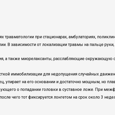
ях травматологии при стационарах, амбулаториях, поликл
ии. В зависимости от локализации травмы на пальце руки
я, а также миорелаксанты, расслабляющие окружающую су
есткой иммобилизации для недопущения случайных движен
ц, упирает на его основании и достаточно мощным, но пл
твующего о попадании головки в суставное ложе. При меж
сле чего тот фиксируется лонгетом на срок около 3 неде