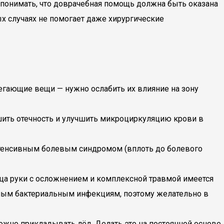
понимать, что доврачебная помощь должна быть оказана
х случаях не помогает даже хирургические
легающие вещи — нужно ослабить их влияние на зону
ить отечность и улучшить микроциркуляцию крови в
тенсивным болевым синдромом (вплоть до болевого
ца руки с осложнением и комплексной травмой имеется
ным бактериальным инфекциям, поэтому желательно в
ожно прикладывать лёд. Делать это на постоянной основе