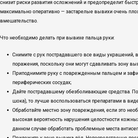
снизит риски развития осложнений и предопределит быст
максимально оперативно — застарелые вывихи очень плох
вмешательство.
Что необходимо делать при вывихе пальца руки:
Снимите с рук пострадавшего все виды украшений, в 
поражения, поскольку они могут сдавливать зону вы
Приподнимите руку с поврежденным пальцем и зафи
периферических сосудах;
Дайте пострадавшему обезболивающие средства. По
шока), то лучше воспользоваться препаратами в вид
Обработайте местно зону повреждения, если это не
высокая вероятность нарушения целостности кожны
данном случае обработать проблемные места антисе
Приложите к зоне вывиха лёд. Непосредственно посл