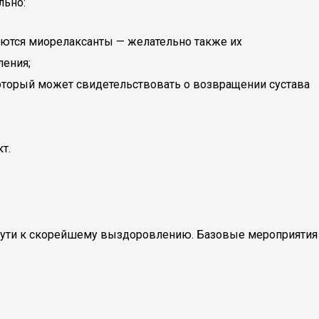
льно:
еются миорелаксанты — желательно также их
ления;
который может свидетельствовать о возвращении сустава
т.
 пути к скорейшему выздоровлению. Базовые мероприятия