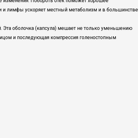
ие изменения. Побороть отек поможет хорошее
ви и лимфы ускоряет местный метаболизм и в большинстве
й. Эта оболочка (капсула) мешает не только уменьшению
прицом и последующая компрессия голеностопным