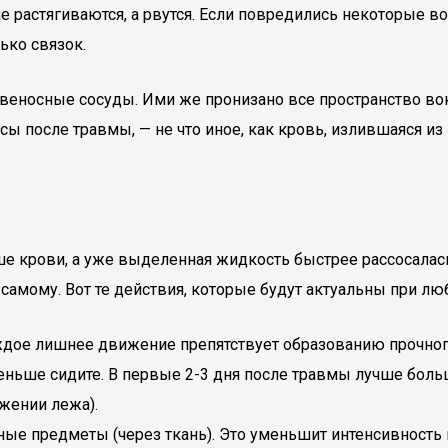
растягиваются, а рвутся. Если повредились некоторые вол
ько связок.
овеносные сосуды. Ими же пронизано все пространство во
сы после травмы, — не что иное, как кровь, излившаяся из
ше крови, а уже выделенная жидкость быстрее рассосалас
х самому. Вот те действия, которые будут актуальны при л
 каждое лишнее движение препятствует образованию прочно
ше сидите. В первые 2-3 дня после травмы лучше больше
жении лежа).
ные предметы (через ткань). Это уменьшит интенсивность 