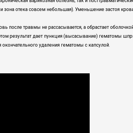
 хроническая варикозная болезнь, так и посттравматическ
и зона отека совсем небольшая). Уменьшение застоя кро
овь после травмы не рассасывается, а обрастает оболочко
 этом результат дает пункция (высасывание) гематомы ш
 окончательного удаления гематомы с капсулой.