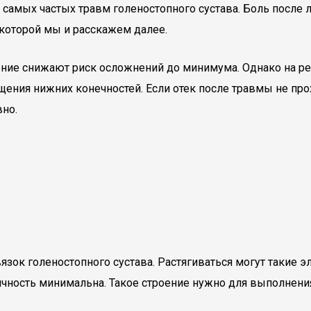
з самых частых травм голеностопного сустава. Боль после
 которой мы и расскажем далее.
ие снижают риск осложнений до минимума. Однако на резу
ения нижних конечностей. Если отек после травмы не прох
вно.
зок голеностопного сустава. Растягиваться могут такие э
чность минимальна. Такое строение нужно для выполнения