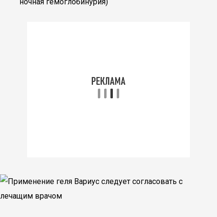
ночная гемоглобинурия)