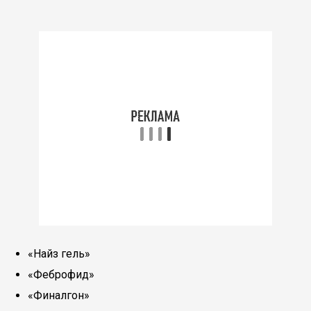
«Найз гель»
«Феброфид»
«Финалгон»