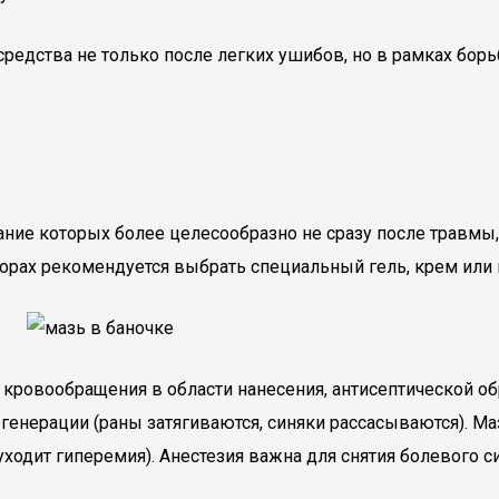
редства не только после легких ушибов, но в рамках бор
ование которых более целесообразно не сразу после травмы
порах рекомендуется выбрать специальный гель, крем или
ровообращения в области нанесения, антисептической обра
егенерации (раны затягиваются, синяки рассасываются). М
уходит гиперемия). Анестезия важна для снятия болевого 