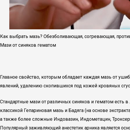
Как выбрать мазь? Обезболивающая, согревающая, проти
Мази от синяков гематом
Главное свойство, которым обладает каждая мазь от ушиб
явлений, удалению скопившихся под кожей кровяных сгус
Стандартные мази от различных синяков и гематом есть в 
классикой Гепариновая мазь и Бадяга (на основе экстрак
а также более сложные Индовазин, Индометацин, Троксеру
Популярный заживляющий анестетик арника является осно