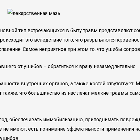
сновной тип встречающихся в быту травм представляют соб
Происходит это вследствие того, что разрываются кровено
спаление. Самое неприятное при этом то, что ушибы сопр
вшего от ушибов – обратиться к врачу незамедлительно.
охранности внутренних органов, а также костей отсутствуе
т также, что большинство из нас лечат мелкие травмы са
лод, обеспечивать иммобилизацию, приподнимать поврежде
не не имеют, есть понимание эффективности применения 
 ушибов.