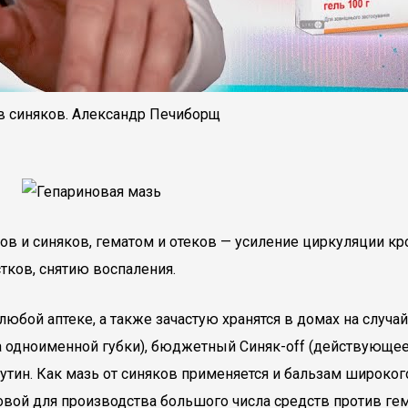
в синяков. Александр Печиборщ
ов и синяков, гематом и отеков — усиление циркуляции кр
тков, снятию воспаления.
любой аптеке, а также зачастую хранятся в домах на случа
та одноименной губки), бюджетный Синяк-off (действующе
тин. Как мазь от синяков применяется и бальзам широкого
вой для производства большого числа средств против ге