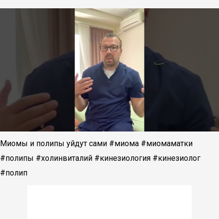
Миомы и полипы уйдут сами #миома #миомаматки
#полипы #холинвиталий #кинезиология #кинезиолог
#полип