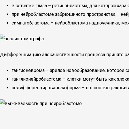
в сетчатке глаза – ретинобластома, для которой ха
при нейробластоме забрюшиного пространства – не
симпатобластома – нейробластома надпочечника, мож
Дифференциацию злокачественности процесса принято ра
гангионеврома – зрелое новообразование, которое с
ганглионейробластома – клетки могут быть как злока
недифференцированная форма – полностью раковый 