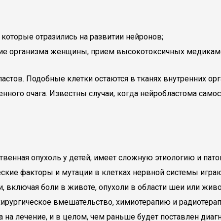
оторые отразились на развитии нейронов;
ние организма женщины, прием высокотоксичных медикам
астов. Подобные клетки остаются в тканях внутренних ор
нного очага. Известны случаи, когда нейробластома само
венная опухоль у детей, имеет сложную этиологию и патог
еские факторы и мутации в клетках нервной системы игра
, включая боли в животе, опухоли в области шеи или живо
ирургическое вмешательство, химиотерапию и радиотерапи
ета на лечение, и в целом, чем раньше будет поставлен д