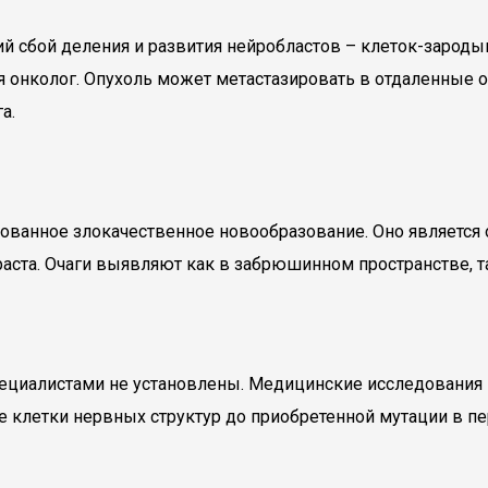
ий сбой деления и развития нейробластов – клеток-зарод
я онколог. Опухоль может метастазировать в отдаленные о
а.
ованное злокачественное новообразование. Оно является 
ста. Очаги выявляют как в забрюшинном пространстве, та
циалистами не установлены. Медицинские исследования 
клетки нервных структур до приобретенной мутации в пер