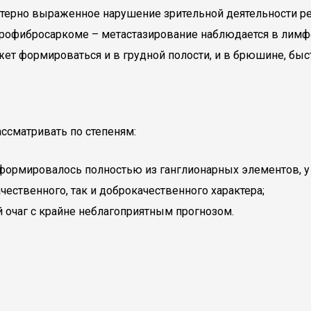
рактерно выраженное нарушение зрительной деятельности р
йрофибросаркоме – метастазирование наблюдается в лимф
ет формироваться и в грудной полости, и в брюшине, быс
ссматривать по степеням:
формировалось полностью из ганглионарных элементов, у 
чественного, так и доброкачественного характера;
очаг с крайне неблагоприятным прогнозом.