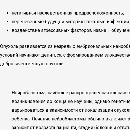
негативная наследственная предрасположенность;
перенесенные будущей матерью тяжелые инфекции, к
воздействие агрессивных факторов извне – облуче
Опухоль развивается из незрелых эмбриональных нейробл
условий начинают делиться, с формированием злокачестве
доброкачественную опухоль.
Нейробластома, наиболее распространённая злокачест
возникновения до конца не изучены, однако генетич
варьироваться в зависимости от локализации опухоли
ребёнка. Лечение нейробластомы обычно включает х
зависит от возраста пациента, стадии болезни и отв