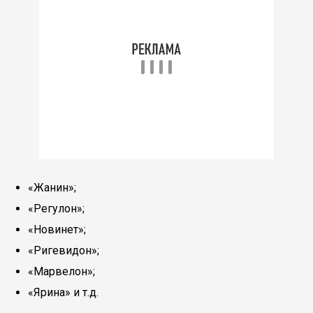
«Жанин»;
«Регулон»;
«Новинет»;
«Ригевидон»;
«Марвелон»;
«Ярина» и т.д.