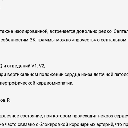
;
.
акже изолированной, встречается довольно редко. Септал
особенностям ЭК-граммы можно «прочесть» о септальном 
 и отведений V1, V2;
ри вертикальном положении сердца из-за легочной патоло
ипертрофической кардиомиопатии;
ов R.
ерьезное состояние, при котором происходит некроз се
ие часто связано с блокировкой коронарных артерий, что