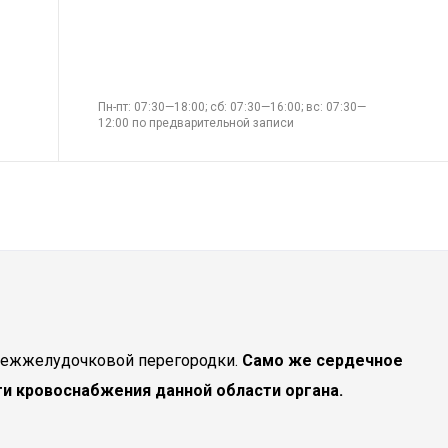
Пн-пт: 07:30—18:00; сб: 07:30—16:00; вс: 07:30—
12:00 по предварительной записи
 межжелудочковой перегородки.
Само же сердечное
и кровоснабжения данной области органа.