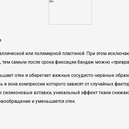
я
аллической или полимерной пластиной. При этом исключаю
ся, тем самым после срока фиксации бандаж можно «превр
шает отек и оберегает важные сосудисто-нервные образова
ень и зона компрессии которого зависят от случайных факто
 силиконовые вставки, уникальный эффект ткани снижаю
овообращение и уменьшается отек.