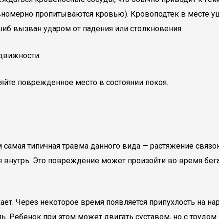
авномерно пропитываются кровью). Кровоподтек в месте уш
иб вызван ударом от падения или столк­новения.
одвижности.
яйте поврежденное место в состоянии покоя.
 самая типичная травма данного вида — растяжение связок 
я внутрь. Это повреждение может произойти во время бег
ает. Через некоторое время появляется припухлость на нар
 Ребенок при этом может двигать суставом, но с трудом на