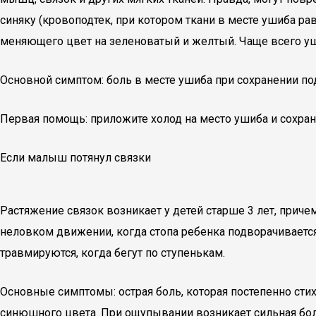
синяку (кровоподтек, при котором ткани в месте ушиба р
меняющего цвет на зеленоватый и желтый. Чаще всего уш
Основной симптом: боль в месте ушиба при сохранении п
Первая помощь: приложите холод на место ушиба и сохран
Если малыш потянул связки
Растяжение связок возникает у детей старше 3 лет, причем
неловком движении, когда стопа ребенка подворачиваетс
травмируются, когда бегут по ступенькам.
Основные симптомы: острая боль, которая постепенно стих
синюшного цвета. При ощупывании возникает сильная боль.