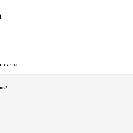
р
онтакты
оль?