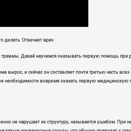
то делать. Отвечает врач
я травмы. Давай научимся оказывать первую помощь при р
ма вырос, и сейчас он составляет почти третью часть все
ь при необходимости вовремя оказать первую медицинскую 
енно не нарушает их структуру, называется ушибом. При 
реждаться кровеносные сосуды, что обычно приводит к гем