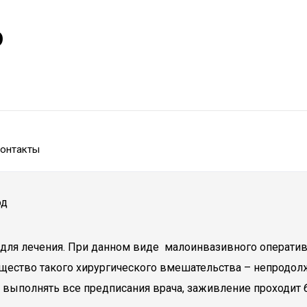
р
онтакты
од
ми для лечения. При данном виде малоинвазивного операт
ество такого хирургического вмешательства – непродол
т выполнять все предписания врача, заживление проходит 