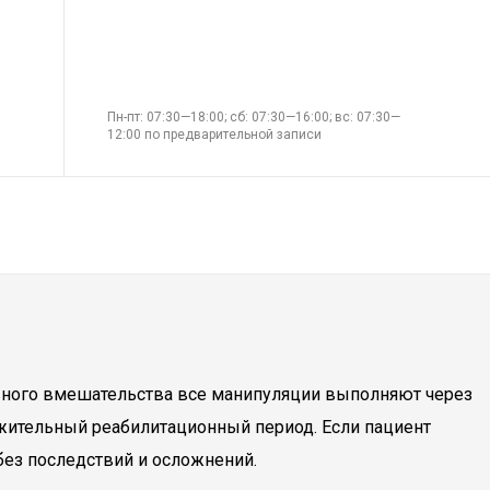
Пн-пт: 07:30—18:00; сб: 07:30—16:00; вс: 07:30—
12:00 по предварительной записи
ивного вмешательства все манипуляции выполняют через
жительный реабилитационный период. Если пациент
без последствий и осложнений.