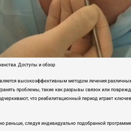
ранства. Доступы и обзор
а является высокоэффективным методом лечения различны
устранять проблемы, такие как разрывы связок или повреж
одчеркивают, что реабилитационный период играет ключев
о раньше, следуя индивидуально подобранной программе,