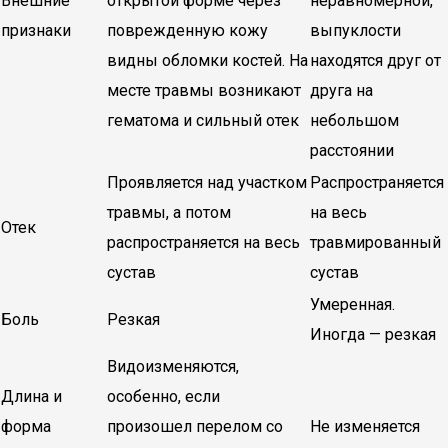
Внешние
открытой форме через
неравномерной,
признаки
поврежденную кожу
выпуклости
видны обломки костей. На
находятся друг от
месте травмы возникают
друга на
гематома и сильный отек
небольшом
расстоянии
Проявляется над участком
Распространяется
травмы, а потом
на весь
Отек
распространяется на весь
травмированный
сустав
сустав
Умеренная.
Боль
Резкая
Иногда — резкая
Видоизменяются,
Длина и
особенно, если
форма
произошел перелом со
Не изменяется