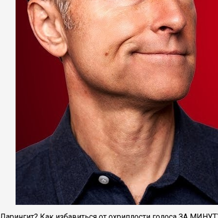
Ларингит? Как избавиться от охриплости голоса ЗА МИНУТ