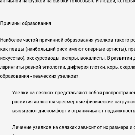
активной нагрузкой на связки голосовые и людей, котор
Причины образования
Наиболее частой причинной образования узелков такого ро
как певцы (наибольший риск имеют оперные артисты), пре
искусство), экскурсоводы, актеры, вокалисты. В развити
ларингиты разной этиологии, дифтерия глотки, корь, скарл
образования «певческих узелков».
Узелки на связках представляют собой распространё
развития являются чрезмерные физические нагрузки
вызывают дискомфорт и ограничивают подвижность
Лечение узелков на связках зависит от их размера 