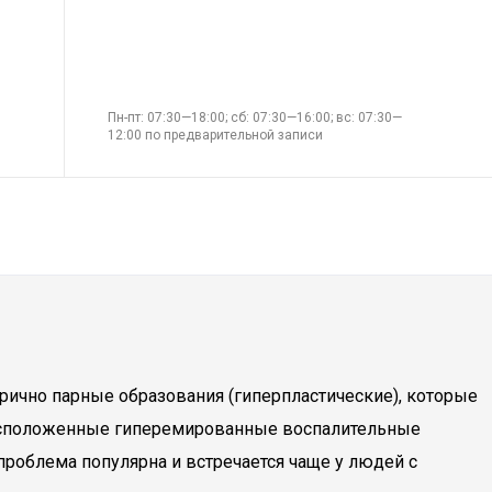
Пн-пт: 07:30—18:00; сб: 07:30—16:00; вс: 07:30—
12:00 по предварительной записи
рично парные образования (гиперпластические), которые
 расположенные гиперемированные воспалительные
проблема популярна и встречается чаще у людей с