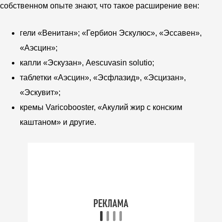
собственном опыте знают, что такое расширение вен:
гели «Венитан»; «Гербион Эскулюс», «Эссавен»,
«Аэсцин»;
капли «Эскузан», Aescuvasin solutio;
таблетки «Аэсцин», «Эсфлазид», «Эсцизан»,
«Эскувит»;
кремы Varicobooster, «Акулий жир с конским
каштаном» и другие.