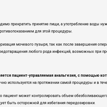
димо прекратить принятие пищи, а употребление воды нуж
 противопоказанием для этой процедуры.
еризация мочевого пузыря, так как после завершения опе
 предотвращения любого рода инфекций, возможных при пр
няется пациент-управляемая анальгезия, с помощью к
но используется на протяжении самой процедуры и в течен
что пациент может контролировать объем обезболивающего
дует быть осторожной для избегания передозировки.