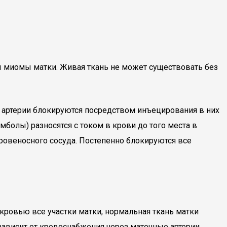
 миомы матки. Живая ткань не может существовать без
ые артерии блокируются посредством инъецирования в них
мболы) разносятся с током в крови до того места в
кровеносного сосуда. Постепенно блокируются все
ровью все участки матки, нормальная ткань матки
о зависит от кровоснабжения через маточные артерии.