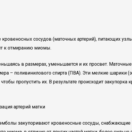
кровеносных сосудов (маточных артерий), питающих узлы
ит к отмиранию миомы.
уменьшаясь в размерах, уменьшается и их просвет. Маточн
ера – поливинилового спирта (ПВА). Эти мелкие шарики (э
 чтобы пропустить их. В результате происходит закупорка 
я эмболы закупоривают кровеносные сосуды, снабжающие к
что миома, в отличие от других частей матки, более сильн