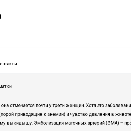
р
онтакты
матки
на отмечается почти у трети женщин. Хотя это заболеван
порой приводящие к анемии) и чувство давления в живот
у выкидышу. Эмболизация маточных артерий (ЭМА) – про