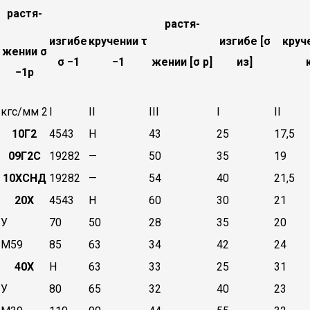
растя-
растя-
изгибе
кручении τ
изгибе [σ
круч
жении σ
σ −1
−1
жении [σ р]
из]
−1р
кгс/мм 2
I
II
III
I
II
10Г2
4543
Н
43
25
17,5
09Г2С
19282
—
50
35
19
10ХСНД
19282
—
54
40
21,5
20Х
4543
Н
60
30
21
У
70
50
28
35
20
М59
85
63
34
42
24
40Х
Н
63
33
25
31
У
80
65
32
40
23