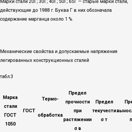
Марки стали 20Г; 30Г; 40Г; 50Г; 65Г — старые марки стали,
действующие до 1988 г. Буква Г в них обозначала
содержание марганца около 1 %.
Механические свойства и допускаемые напряжения
легированных конструкционных сталей
табл.3
Предел
Марка
Термо-
прочности
Предел
Пр
стали
ГОСТ
при
текучести
вынос
ГОСТ
обработка
растяжении
σ т
1050
σ в