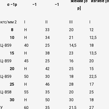
жении [σ
изгибе [σ
σ −1р
−1
−1
р]
кгс/мм 2
I
II
III
I
8
Н
33
20
12
10
Н
34
21
12,5
Ц-В59
40
25
14,5
18
15
Н
38
23
13,5
Ц-В59
45
25
16
20
20
Н
42
25
15
Ц-В59
50
30
18
22,5
25
Н
46
28
17
Ц-В58
55
35
20
25
30
Н
50
30
18
У
60
35
21,5
27