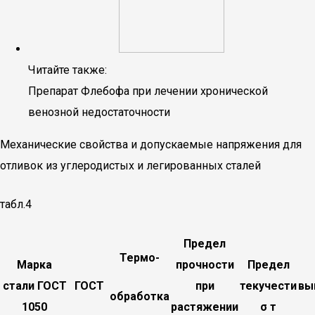
Читайте также:
Препарат Флебофа при лечении хронической
венозной недостаточности
Механические свойства и допускаемые напряжения для
отливок из углеродистых и легированных сталей
табл.4
Предел
Термо-
Марка
прочности
Предел
стали ГОСТ
ГОСТ
при
текучести
вы
обработка
1050
растяжении
σ т