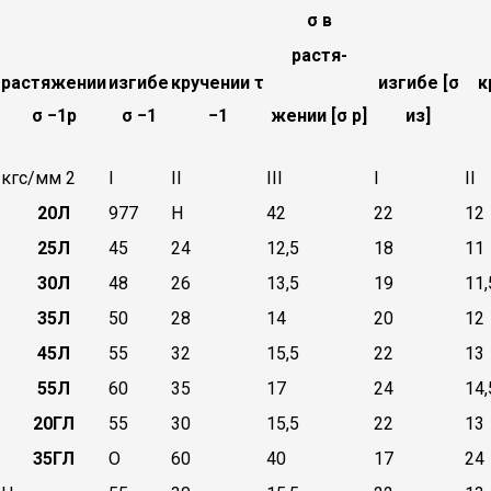
σ в
растя-
растяжении
изгибе
кручении τ
изгибе [σ
к
σ −1р
σ −1
−1
жении [σ р]
из]
кгс/мм 2
I
II
III
I
II
20Л
977
Н
42
22
12
25Л
45
24
12,5
18
11
30Л
48
26
13,5
19
11,
35Л
50
28
14
20
12
45Л
55
32
15,5
22
13
55Л
60
35
17
24
14,
20ГЛ
55
30
15,5
22
13
35ГЛ
О
60
40
17
24