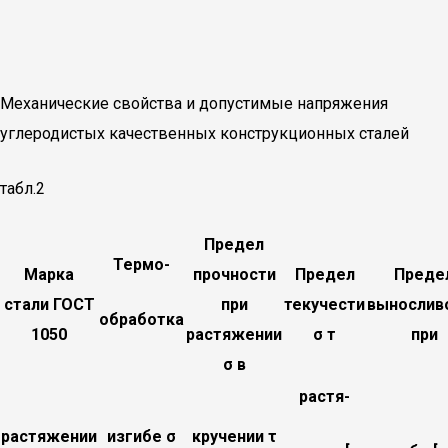
Механические свойства и допустимые напряжения
углеродистых качественных конструкционных сталей
табл.2
Предел
Термо-
Марка
прочности
Предел
Преде
стали ГОСТ
при
текучести
вынослив
обработка
1050
растяжении
σ т
при
σ в
растя-
растяжении
изгибе σ
кручении τ