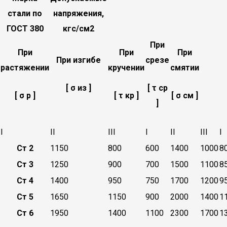
стали по
напряжения,
ГОСТ 380
кгс/см2
При
При
При
При
При изгибе
срезе
растяжении
кручении
смятии
[ σ из ]
[ τ ср
[ σ р ]
[ τ кр ]
[ σ см ]
]
I
II
III
I
II
III
I
Ст 2
1150
800
600
1400
1000
8
Ст 3
1250
900
700
1500
1100
8
Ст 4
1400
950
750
1700
1200
9
Ст 5
1650
1150
900
2000
1400
1
Ст 6
1950
1400
1100
2300
1700
1