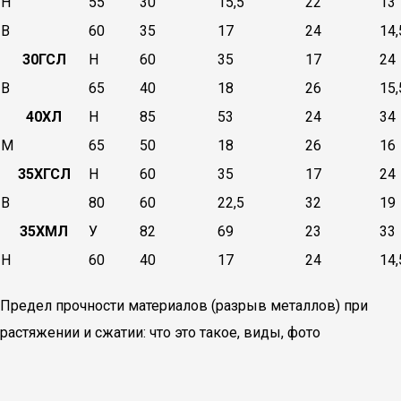
Н
55
30
15,5
22
13
В
60
35
17
24
14,
30ГСЛ
Н
60
35
17
24
В
65
40
18
26
15,
40ХЛ
Н
85
53
24
34
М
65
50
18
26
16
35ХГСЛ
Н
60
35
17
24
В
80
60
22,5
32
19
35ХМЛ
У
82
69
23
33
Н
60
40
17
24
14,
Предел прочности материалов (разрыв металлов) при
растяжении и сжатии: что это такое, виды, фото