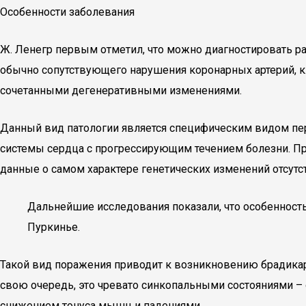
Особенности заболевания
Ж. Ленегр первым отметил, что можно диагностировать р
обычно сопутствующего нарушения коронарных артерий, к
сочетанными дегенеративными изменениями.
Данный вид патологии является специфическим видом пер
системы сердца с прогрессирующим течением болезни. При
данные о самом характере генетических изменений отсутс
Дальнейшие исследования показали, что особенност
Пуркинье.
Такой вид поражения приводит к возникновению брадикард
свою очередь, это чревато синкопальными состояниями – 
снижением тонуса мышц и падениями.