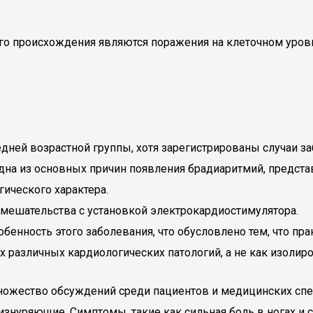
о происхождения являются поражения на клеточном уровн
едней возрастной группы, хотя зарегистрированы случаи з
одна из основных причин появления брадиаритмий, предста
ического характера.
мешательства с установкой электрокардиостимулятора.
обенность этого заболевания, что обусловлено тем, что п
 различных кардиологических патологий, а не как изолир
ножество обсуждений среди пациентов и медицинских спе
знуряющие. Симптомы, такие как сильная боль в ногах и с