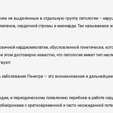
анее не выделенные в отдельную группу патологии – нару
лапанов, сердечной стромы и миокарда. Так называемое и
вичной кардиомиопатии, обусловленной генетически, кот
 этом достоверно известно, что патология имеет тип нас
твуют.
ь заболевания Ленегра — это возникновение и дальнейшее
ии, и периодическому появлению перебоев в работе сердц
обмороками с кратковременной и часто неожиданной потере