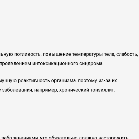
льную потливость, повышение температуры тела, слабость,
ь проявлением интоксикационного синдрома.
унную реактивность организма, поэтому из-за их
 заболевания, например, хронический тонзиллит.
заболеваниями, что обязательно должно насторожить