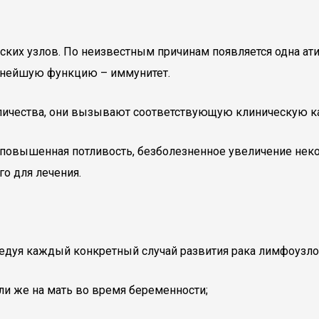
ских узлов. По неизвестным причинам появляется одна ати
ажнейшую функцию – иммунитет.
личества, они вызывают соответствующую клиническую ка
, повышенная потливость, безболезненное увеличение нек
о для лечения.
едуя каждый конкретный случай развития рака лимфоузло
ли же на мать во время беременности;