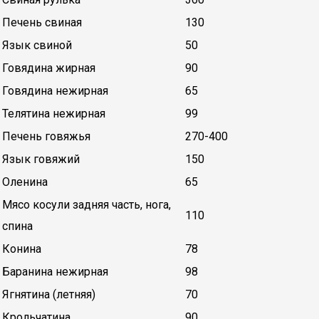
Печень свиная
130
Язык свиной
50
Говядина жирная
90
Говядина нежирная
65
Телятина нежирная
99
Печень говяжья
270-400
Язык говяжий
150
Оленина
65
Мясо косули задняя часть, нога,
110
спина
Конина
78
Баранина нежирная
98
Ягнятина (летняя)
70
Крольчатина
90