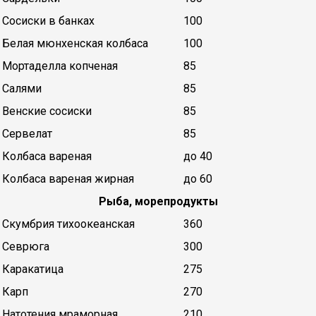
Сосиски в банках
100
Белая мюнхенская колбаса
100
Мортаделла копченая
85
Салями
85
Венские сосиски
85
Сервелат
85
Колбаса вареная
до 40
Колбаса вареная жирная
до 60
Рыба, морепродукты
Скумбрия тихоокеанская
360
Севрюга
300
Каракатица
275
Карп
270
Натотения мраморная
210