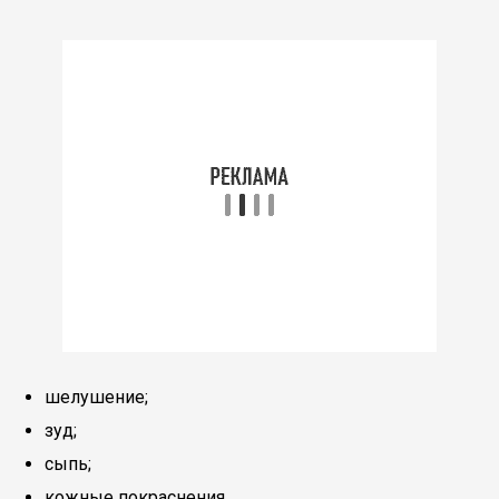
шелушение;
зуд;
сыпь;
кожные покраснения.