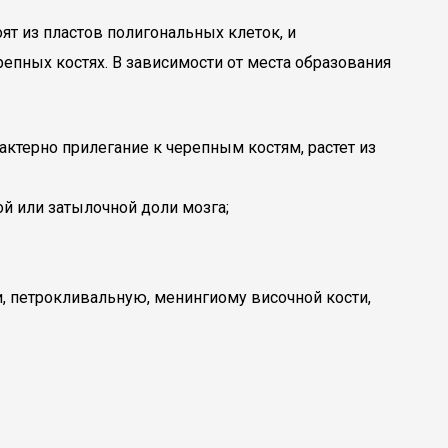
т из пластов полигональных клеток, и
репных костях. В зависимости от места образования
ктерно прилегание к черепным костям, растет из
ой или затылочной доли мозга;
, петрокливальную, менингиому височной кости,