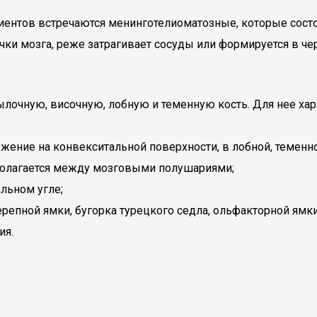
ентов встречаются менинготелиоматозные, которые состоя
чки мозга, реже затрагивает сосуды или формируется в че
лочную, височную, лобную и теменную кость. Для нее хара
жение на конвекситальной поверхности, в лобной, теменн
полагается между мозговыми полушариями;
льном угле;
епной ямки, бугорка турецкого седла, ольфакторной ямки
ия.