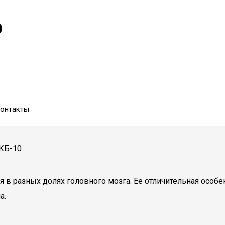
р
онтакты
КБ-10
в разных долях головного мозга. Ее отличительная особен
а.