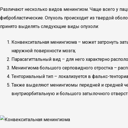
Различают несколько видов менингиом. Чаще всего у паци
фибробластические. Опухоль происходит из твердой оболо
принято выделять следующие виды опухоли:
Конвекситальная менингиома – может затронуть заты
наружной поверхности мозга;
Парасагиттальный вид – для него характерно располо
Менингиома большого серповидного отростка – рас
Тенториальный тип – локализуется в фалькс-тенториа
Также выделяют менингиомы передней и средней чер
внутриорбитальную и большого затылочного отверст