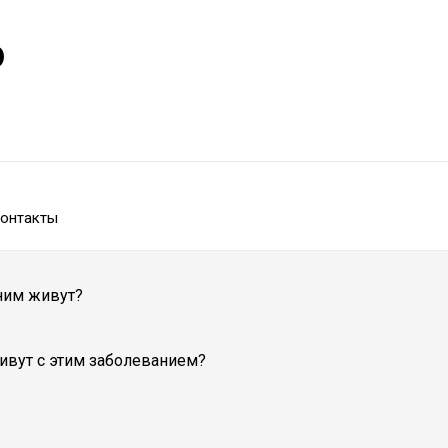
р
онтакты
 ним живут?
ивут с этим заболеванием?