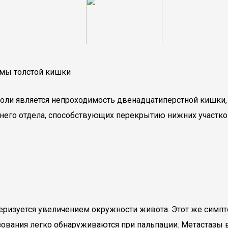
омы толстой кишки
оли является непроходимость двенадцатиперстной кишки, 
ерхнего отдела, способствующих перекрытию нижних участ
теризуется увеличением окружности живота. Этот же симп
ования легко обнаруживаются при пальпации. Метастазы