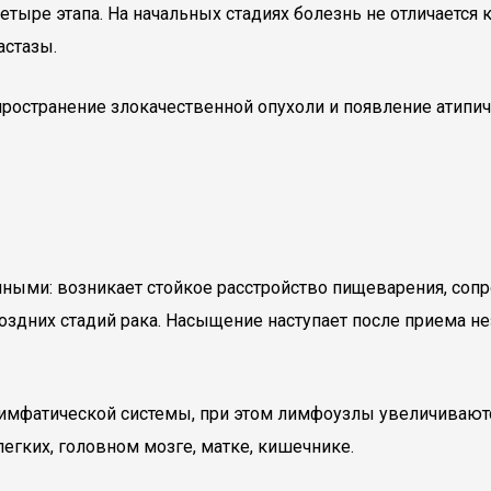
тыре этапа. На начальных стадиях болезнь не отличается
астазы.
пространение злокачественной опухоли и появление атипич
ными: возникает стойкое расстройство пищеварения, сопр
дних стадий рака. Насыщение наступает после приема нез
лимфатической системы, при этом лимфоузлы увеличиваютс
егких, головном мозге, матке, кишечнике.