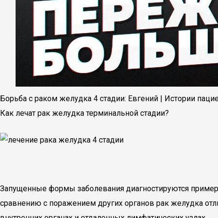
Борьба с раком желудка 4 стадии: Евгений | Истории паци
Как лечат рак желудка терминальной стадии?
Запущенные формы заболевания диагностируются примерно
сравнению с поражением других органов рак желудка отли
внутренних органах и отдаленных лимфатических узлах.