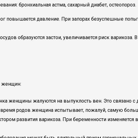
вания: бронхиальная астма, сахарный диабет, остеопороз.
г повышается давление. При запорах безуспешные попыт
осудов образуются застои, увеличивается риск варикоза.
у женщин:
ка женщины жалуются на выпуклость вен. Это связано с д
Во время родов женщина испытывает, пожалуй, самую больш
ором развития варикоза. При беременности изменяется в
аболевания может быть длительный прием гормональных 