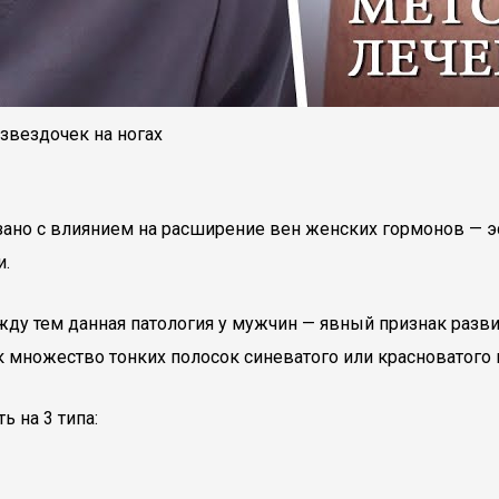
звездочек на ногах
язано с влиянием на расширение вен женских гормонов — э
и.
жду тем данная патология у мужчин — явный признак разв
ак множество тонких полосок синеватого или красноватого 
 на 3 типа: