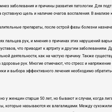
нез заболевания и причины развития патологии. Для под
 суставную щель и наличие очагов воспаления. В анализе
лительные препараты, после острой фазы болезни назнач
х пальцев рук, и мнения о причинах этих нарушений варь
уставов, что приводит к артриту и другим заболеваниям. 
ьной деятельности, как на частую причину. Также существ
а здоровье рук. Многие отмечают, что стресс и напряжени
тики и выбора эффективного лечения необходимо обратитьс
о у женщин старше 50 лет, но бывают и случаи, когда лиг
ы, которые называются их влагалищами. Между сухожилие