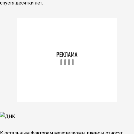
спустя десятки лет.
К остальным факторам мезотелиомы плевры относят: