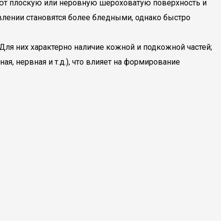
еют плоскую или неровную шероховатую поверхность и
влении становятся более бледными, однако быстро
ля них характерно наличие кожной и подкожной частей;
я, нервная и т.д.), что влияет на формирование