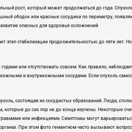
ьный рост, который может продолжаться до года. Опухоль 
ый ободок или красные сосудики по периметру, появляют
развитие опасных для здоровья осложнений.
ет этап стабилизации продолжительностью до пяти лет. Но
 годами или отсутствовать совсем. Как правило, наблюдает
кожными и внутрикожными сосудами. Если опухоль самост
ухоль, состоящая из сосудистых образований. Люди, столк
 которые до сих пор не до конца изучены. Некоторые счи
с травмами или инфекциями. Симптомы могут варьироватьс
 органах. При этом фото гемангиом часто вызывают вопро