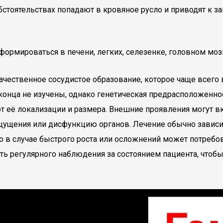
стоятельствах попадают в кровяное русло и приводят к за
рмироваться в печени, легких, селезенке, головном мозг
чественное сосудистое образование, которое чаще всего в
конца не изучены, однако генетическая предрасположеннос
её локализации и размера. Внешние проявления могут вк
щения или дисфункцию органов. Лечение обычно зависит
в случае быстрого роста или осложнений может потребова
ть регулярного наблюдения за состоянием пациента, что