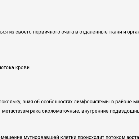
ся из своего первичного очага в отдаленные ткани и орга
отока крови.
оскольку, зная об особенностях лимфосистемы в районе м
 метастазам рака околоматочные, внутренние подвздошн
емещение мутировавшей клетки происходит потоком аортал