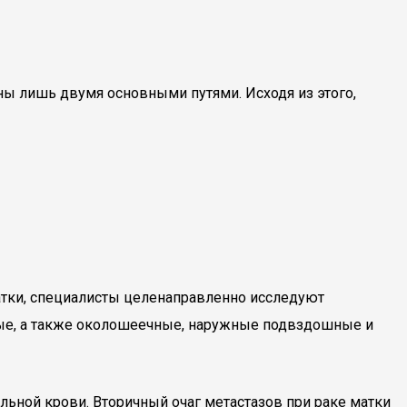
ны лишь двумя основными путями. Исходя из этого,
атки, специалисты целенаправленно исследуют
ые, а также околошеечные, наружные подвздошные и
ьной крови. Вторичный очаг метастазов при раке матки