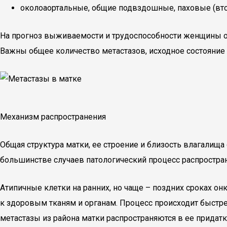
околоаортальные, общие подвздошные, паховые (вто
На прогноз выживаемости и трудоспособности женщины ог
Важны общее количество метастазов, исходное состояние
Механизм распространения
Общая структура матки, ее строение и близость влагалищ
большинстве случаев патологический процесс распростра
Атипичные клетки на ранних, но чаще – поздних сроках он
к здоровым тканям и органам. Процесс происходит быстрее
метастазы из района матки распространяются в ее придатки