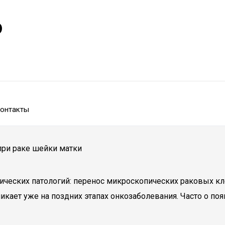
р
онтакты
при раке шейки матки
ческих патологий: перенос микроскопических раковых кл
никает уже на поздних этапах онкозаболевания. Часто о п